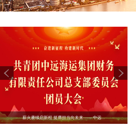
薪火赓续启新程 挺膺担当向未来—— 中远...