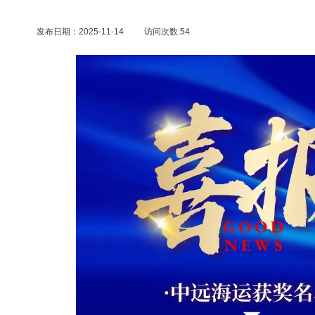
发布日期：2025-11-14
访问次数:
54