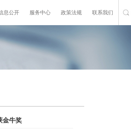
信息公开
服务中心
政策法规
联系我们
获金牛奖