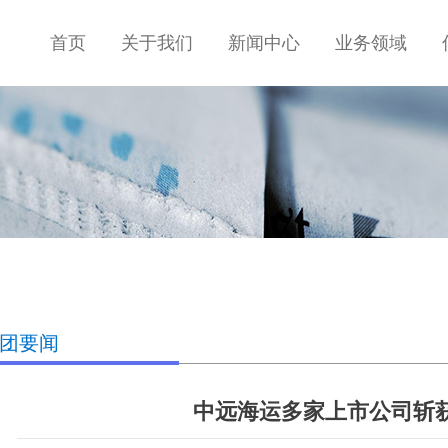
首页
关于我们
新闻中心
业务领域
团要闻
中远海运多家上市公司斩