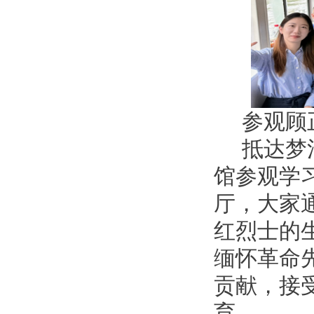
参观顾
抵达梦
馆参观学
厅，大家
红烈士的
缅怀革命
贡献，接
育。